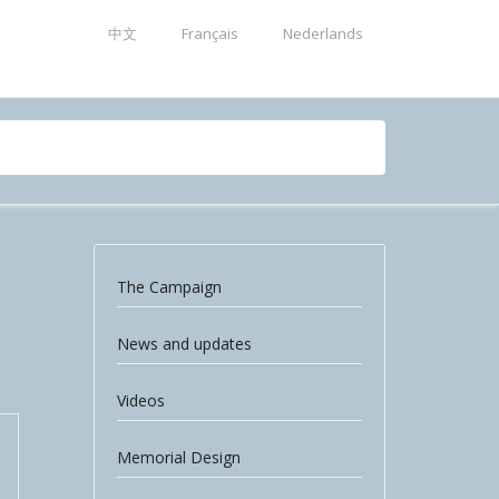
中文
Français
Nederlands
The Campaign
News and updates
Videos
Memorial Design