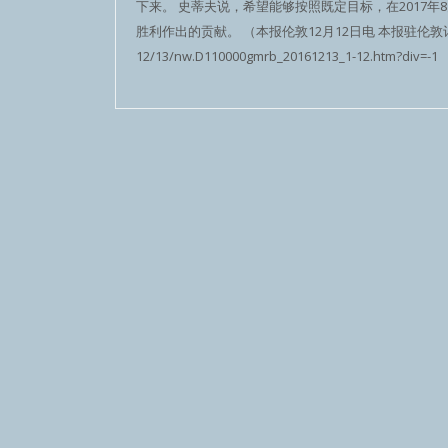
下来。 史蒂夫说，希望能够按照既定目标，在2017年
胜利作出的贡献。 （本报伦敦12月12日电 本报驻伦敦记者 林卫光） 
12/13/nw.D110000gmrb_20161213_1-12.htm?div=-1