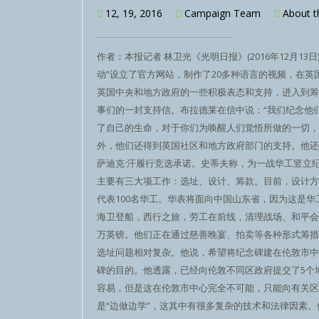
12, 19, 2016
Campaign Team
About 
作者：本报记者 林卫光《光明日报》(2016年12月1
动”设立了官方网站，制作了20多种语言的视频，在
英国中央和地方政府的一些积极表态和支持，进入到筹
事们的一封支持信。布拉德莱在信中说：“我们纪念他
了自己的生命，对于你们为唤醒人们觉悟所做的一切，我
外，他们还得到英国社区和地方政府部门的支持。他还
萨迪克·汗履行竞选承诺。史蒂夫称，为一战华工竖立
主要有三大项工作：选址、设计、筹款。目前，设计方案
代表100名华工。华表将面向中国山东省，因为这是
海卫登船，西行之旅，劳工在前线，清理战场、和平会
万英镑。他们正在通过慈善晚宴、拍卖等各种形式筹措
选址问题相对复杂。他说，希望将纪念碑建在伦敦市中
碑的目的。他透露，已经向伦敦不同区政府提交了5个
容易，但是这在伦敦市中心完全不可能，只能向有关区
是“边做边学”，这其中有很多复杂的技术和法律因素