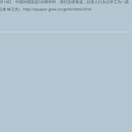
8月14日，中国对德宣战100周年时，使纪念碑落成，以使人们永记华工为一战
http://epaper.gmw.cn/gmrb/html/2016-