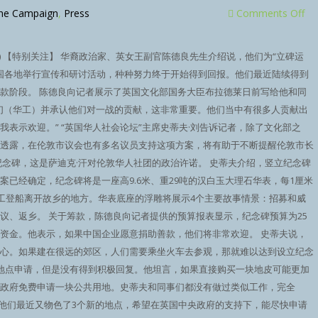
the Campaign
,
Press
Comments Off
3日) 【特别关注】 华裔政治家、英女王副官陈德良先生介绍说，他们为“立碑运
英国各地举行宣传和研讨活动，种种努力终于开始得到回报。他们最近陆续得到
款阶段。 陈德良向记者展示了英国文化部国务大臣布拉德莱日前写给他和同
们（华工）并承认他们对一战的贡献，这非常重要。他们当中有很多人贡献出
表示欢迎。” “英国华人社会论坛”主席史蒂夫·刘告诉记者，除了文化部之
透露，在伦敦市议会也有多名议员支持这项方案，将有助于不断提醒伦敦市长
纪念碑，这是萨迪克·汗对伦敦华人社团的政治许诺。 史蒂夫介绍，竖立纪念碑
已经确定，纪念碑将是一座高9.6米、重29吨的汉白玉大理石华表，每1厘米
华工登船离开故乡的地方。华表底座的浮雕将展示4个主要故事情景：招募和威
议、返乡。 关于筹款，陈德良向记者提供的预算报表显示，纪念碑预算为25
资金。他表示，如果中国企业愿意捐助善款，他们将非常欢迎。 史蒂夫说，
心。如果建在很远的郊区，人们需要乘坐火车去参观，那就难以达到设立纪念
地点申请，但是没有得到积极回复。他坦言，如果直接购买一块地皮可能更加
政府免费申请一块公共用地。史蒂夫和同事们都没有做过类似工作，完全
。他们最近又物色了3个新的地点，希望在英国中央政府的支持下，能尽快申请